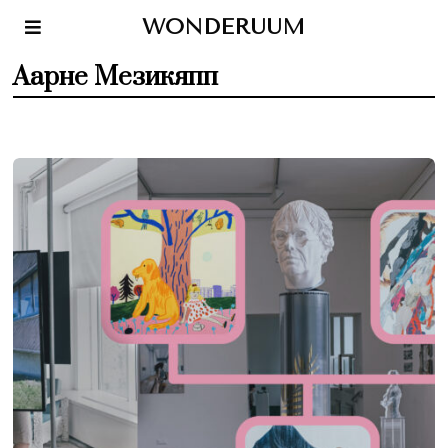
WONDERUUM
Аарне Мезикяпп