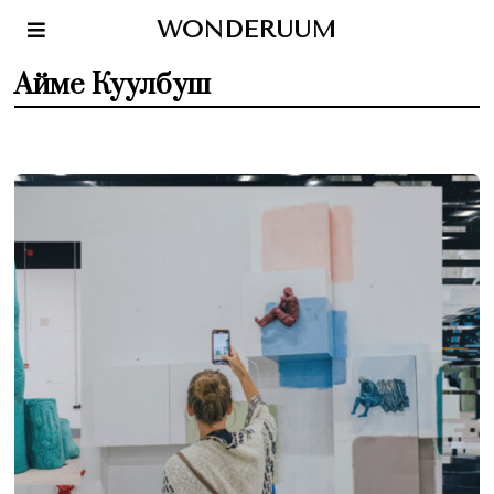
WONDERUUM
Айме Куулбуш