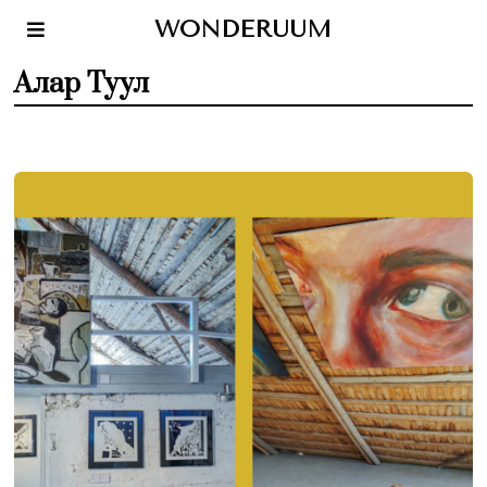
WONDERUUM
Алар Туул