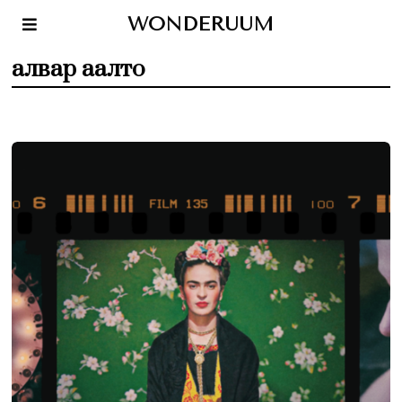
WONDERUUM
алвар аалто