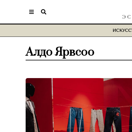
ЭС
ИСКУСС
Алдо Ярвсоо