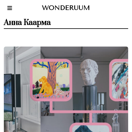
WONDERUUM
Анна Каарма