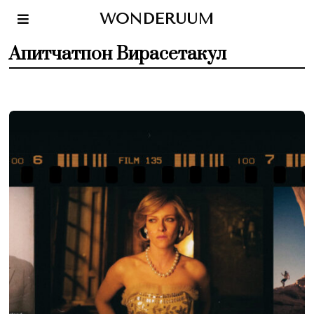
WONDERUUM
Апитчатпон Вирасетакул