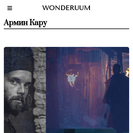
WONDERUUM
Армин Кару