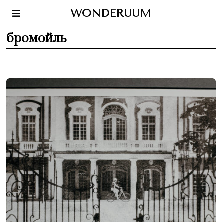
WONDERUUM
бромойль