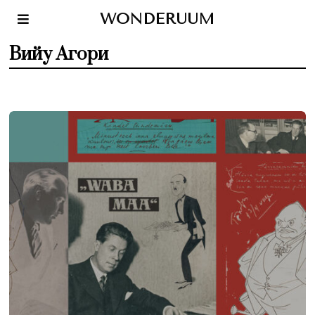
WONDERUUM
Вийу Агори