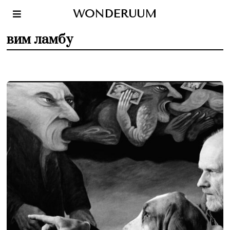
WONDERUUM
вим ламбу