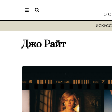
ЭС
ИСКУСС
Джо Райт