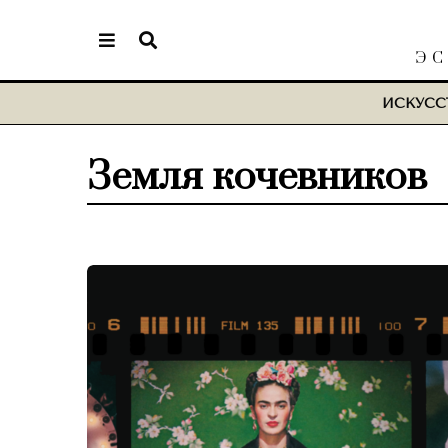
ЭС
ИСКУСС
Земля кочевников