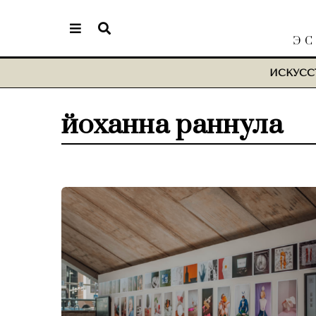
ЭС
ИСКУСС
йоханна раннула