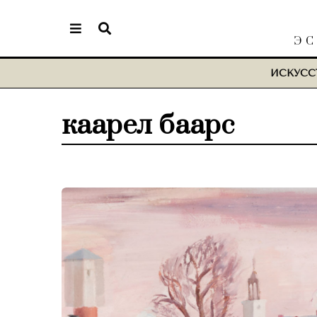
ЭС
ИСКУСС
каарел баарс