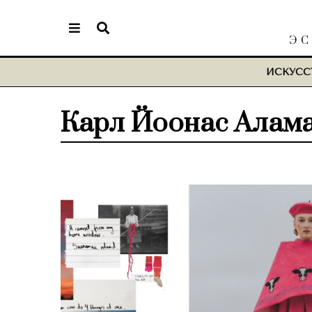
ЭС
ИСКУСС
Карл Йоонас Алам