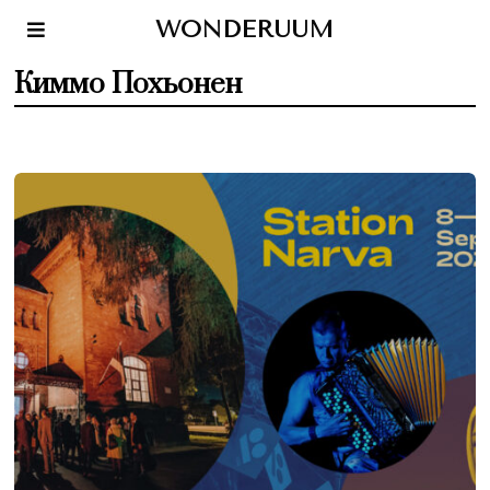
WONDERUUM
Киммо Похьонен