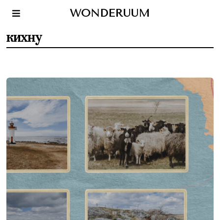
WONDERUUM
кихну