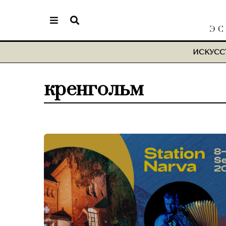
ЭС
ИСКУСС
кренгольм