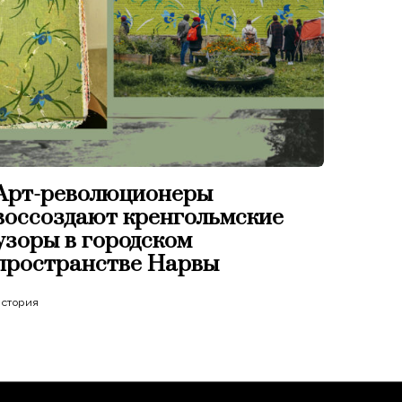
Арт-революционеры
воссоздают кренгольмские
узоры в городском
пространстве Нарвы
стория