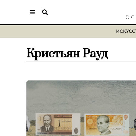
ЭС
ИСКУСС
Кристьян Рауд