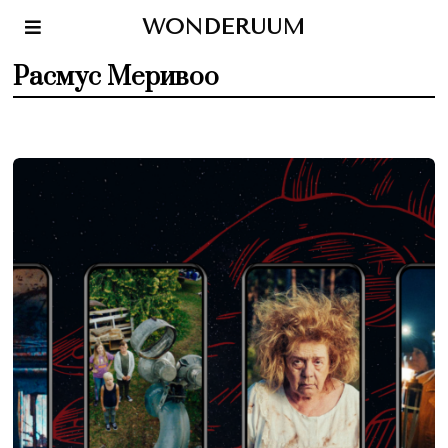
WONDERUUM
Расмус Меривоо