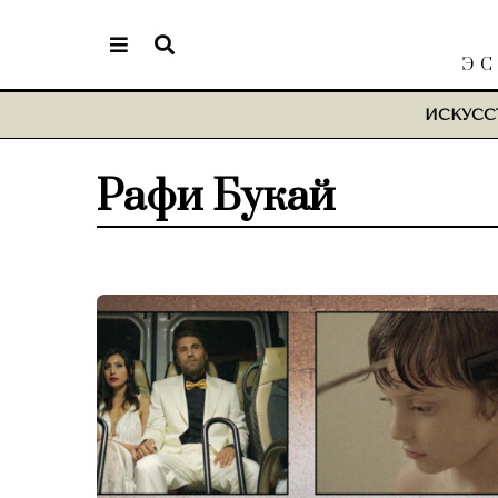
ЭС
ИСКУСС
Рафи Букай