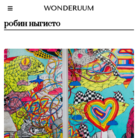
WONDERUUM
робин ныгисто