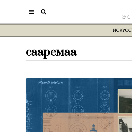
ЭС
ИСКУСС
сааремаа