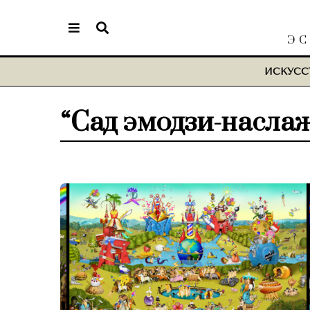
ЭС
ИСКУСС
“Сад эмодзи-насла