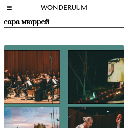
WONDERUUM
сара мюррей