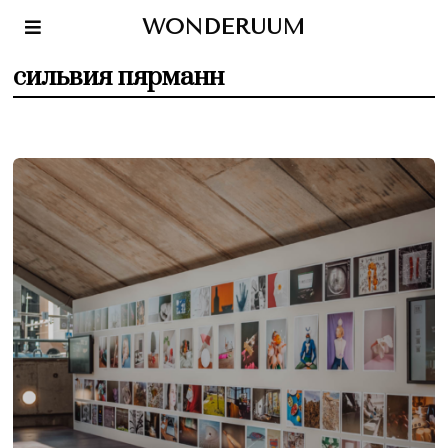
WONDERUUM
сильвия пярманн