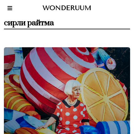
WONDERUUM
сирли райтма