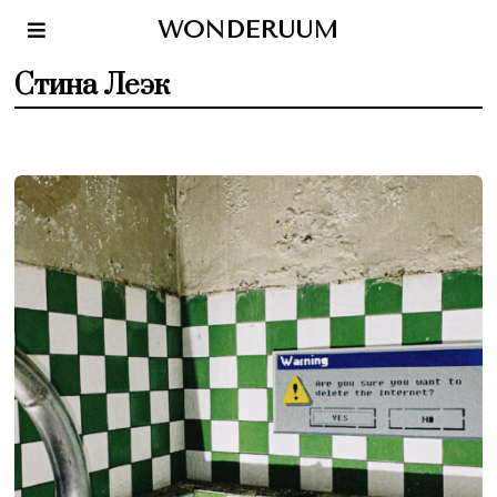
WONDERUUM
Стина Леэк