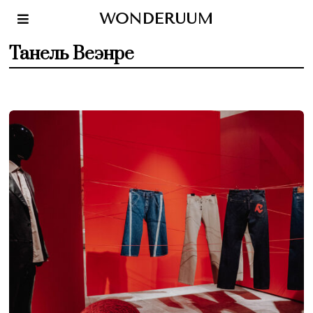
WONDERUUM
Танель Веэнре