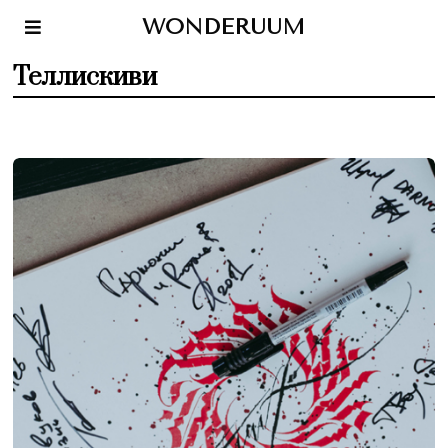
WONDERUUM
Теллискиви