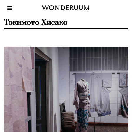
WONDERUUM
Токимото Хисако