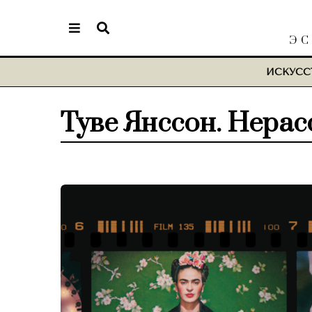
ЭС
ИСКУСС
Туве Янссон. Нера