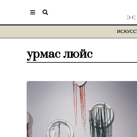
ЭС
ИСКУСС
урмас люйс