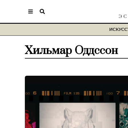
ЭС
ИСКУСС
Хильмар Оддссон