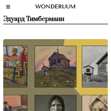
WONDERUUM
Эдуард Тимберманн