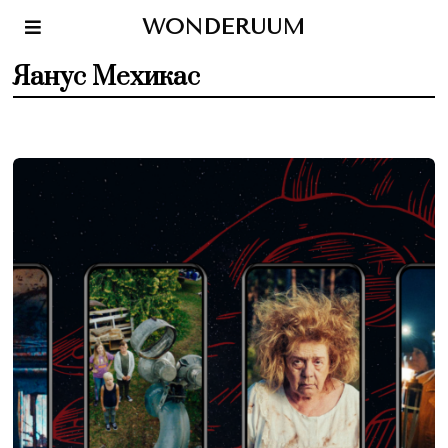
WONDERUUM
Яанус Мехикас