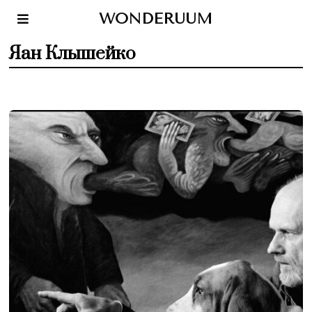
WONDERUUM
Яан Клышейко