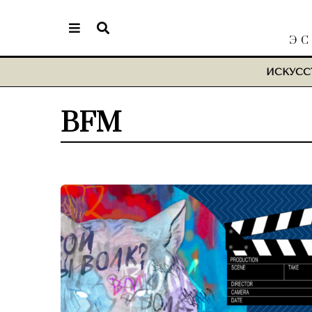
ЭС
ИСКУСС
BFM