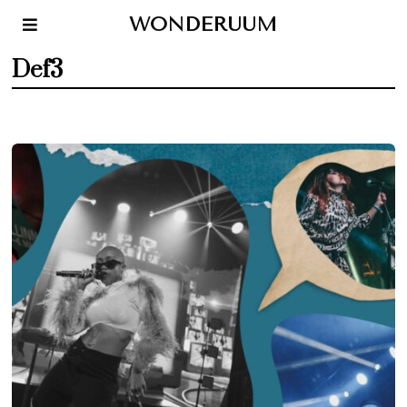
WONDERUUM
Def3