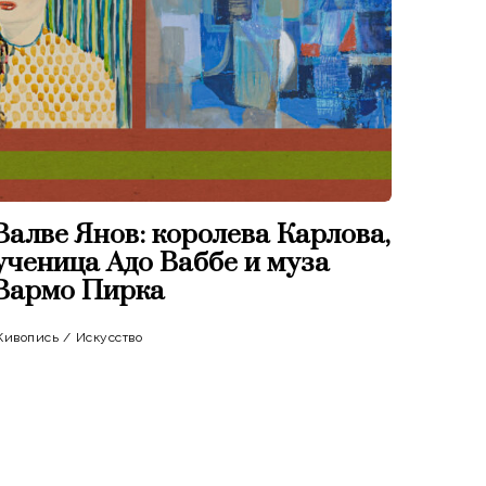
Валве Янов: королева Карлова,
ученица Адо Ваббе и муза
Вармо Пирка
ивопись
/
Искусство