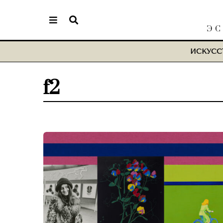
ЭС
ИСКУСС
f2