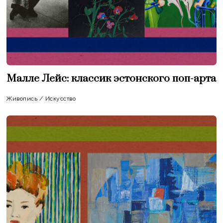
Малле Лейс: классик эстонского поп-арта
Живопись
/
Искусство