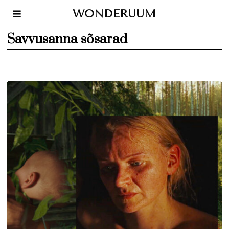
WONDERUUM
Savvusanna sõsarad