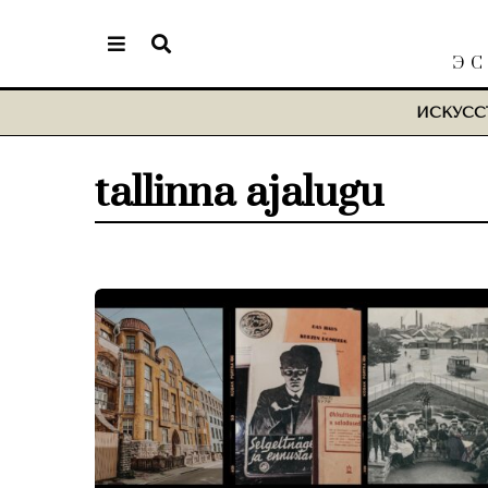
ЭС
ИСКУСС
tallinna ajalugu