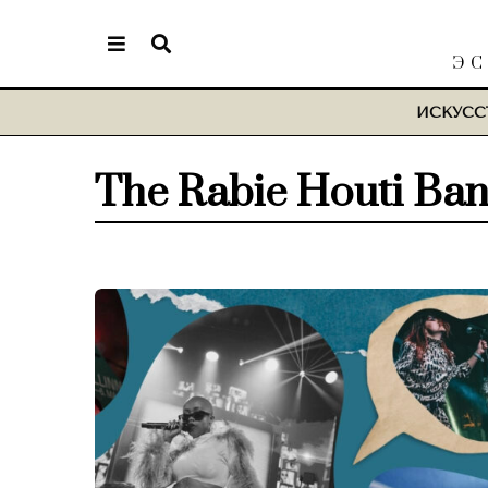
ЭС
ИСКУСС
The Rabie Houti Ba