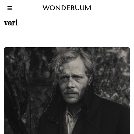
WONDERUUM
vari