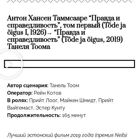
Антон Хансен Таммсааре “Правда и
справедливость”, том первый (Tõde ja
õigus I, 1926)→ “Правда и
справедливость” (Tõde ja õigus, 2019)
Танеля Тоома
Автор сценария:
Танель Тоом
Оператор:
Рейн Котов
В ролях:
Прийт Лоог, Майкен Шмидт, Прийт
Выйгемаст, Эстер Кунту
Продолжительность:
165 минут
Лучший эстонский фильм 2019 года (премия Neitsi