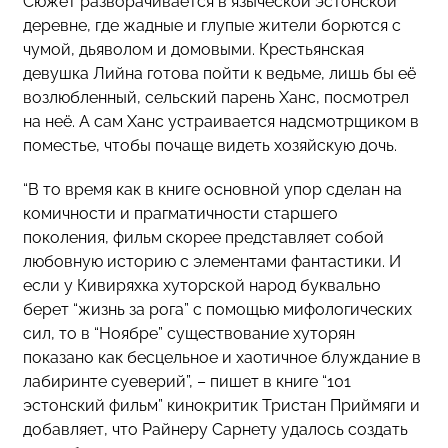
Сюжет разворачивается в языческой эстонской
деревне, где жадные и глупые жители борются с
чумой, дьяволом и домовыми. Крестьянская
девушка Лийна готова пойти к ведьме, лишь бы её
возлюбленный, сельский парень Ханс, посмотрел
на неё. А сам Ханс устраивается надсмотрщиком в
поместье, чтобы почаще видеть хозяйскую дочь.
“В то время как в книге основной упор сделан на
комичности и прагматичности старшего
поколения, фильм скорее представляет собой
любовную историю с элементами фантастики. И
если у Кивиряхка хуторской народ буквально
берет “жизнь за рога” с помощью мифологических
сил, то в “Ноябре” существование хуторян
показано как бесцельное и хаотичное блуждание в
лабиринте суеверий”, – пишет в книге “101
эстонский фильм” кинокритик Тристан Приймяги и
добавляет, что Райнеру Сарнету удалось создать