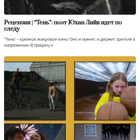
Рецензия | “Тень”: поэт Юхан Лийв идет по
следу
“Тень” – крепкое жанровое кино. Оно и пьянит, и держит зрителя в
напряжении. В придачу к