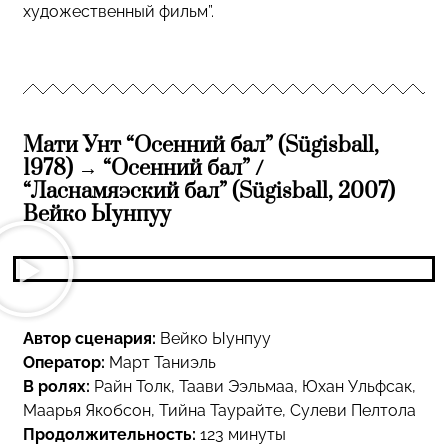
художественный фильм”.
Мати Унт “Осенний бал” (Sügisball,
1978) → “Осенний бал” /
“Ласнамяэский бал” (Sügisball, 2007)
Вейко Ыунпуу
Автор сценария:
Вейко Ыунпуу
Оператор:
Март Таниэль
В ролях:
Райн Толк, Таави Ээльмаа, Юхан Ульфсак,
Маарья Якобсон, Тийна Таурайте, Сулеви Пелтола
Продолжительность:
123 минуты