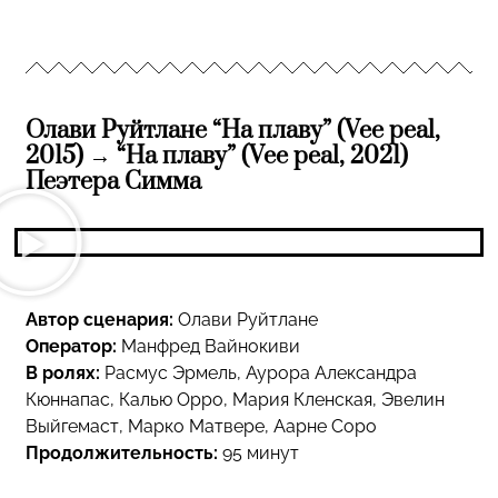
Олави Руйтлане “На плаву” (Vee peal,
2015) → “На плаву” (Vee peal, 2021)
Пеэтера Симма
Автор сценария:
Олави Руйтлане
Оператор:
Манфред Вайнокиви
В ролях:
Расмус Эрмель, Аурора Александра
Кюннапас, Калью Орро, Мария Кленская, Эвелин
Выйгемаст, Марко Матвере, Аарне Соро
Продолжительность:
95 минут