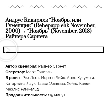
Андрус Кивиряхк “Ноябрь, или
Гуменщик” (Rehepapp ehk November,
2000) → “Ноябрь” (November, 2018)
Райнера Сарнета
Автор сценария:
Райнер Сарнет
Оператор:
Март Таниэль
В ролях:
Реа Лест, Йорген Лийк, Арво Кукумяги,
Катарийна Лаук, Таави Ээльмаа, Хейно Кальм,
Меэлис Ряммельд
Продолжительность:
115 минут