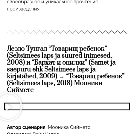
своеобразное и уникальное прочтение
произведения.
Леэло Тунгал “Товарищ ребенок”
(Seltsimees laps ja suured inimesed,
2008) и “Бархат и опилки” (Samet ja
saepuru ehk Seltsimees laps ja
kirjatähed, 2009) → “Товарищ ребенок”
(Seltsimees laps, 2018) Мооники
Сийметс
Автор сценария:
Мооника Сийметс