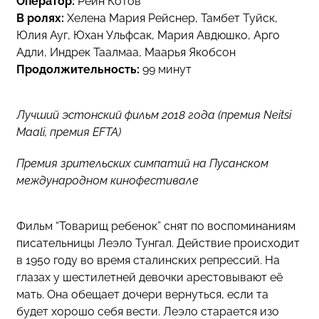
Оператор:
Рейн Котов
В ролях:
Хелена Мария Рейснер, Тамбет Туйск,
Юлия Ауг, Юхан Ульфсак, Мария Авдюшко, Арго
Адли, Индрек Таалмаа, Маарья Якобсон
Продолжительность:
99 минут
Лучший эстонский фильм 2018 года (премия Neitsi
Maali, премия EFTA)
Премия зрительских симпатий на Пусанском
международном кинофестивале
Фильм “Товарищ ребенок” снят по воспоминаниям
писательницы Леэло Тунгал. Действие происходит
в 1950 году во время сталинских репрессий. На
глазах у шестилетней девочки арестовывают её
мать. Она обещает дочери вернуться, если та
будет хорошо себя вести. Леэло старается изо