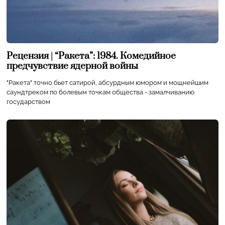
Рецензия | “Ракета”: 1984. Комедийное
предчувствие ядерной войны
"Ракета" точно бьет сатирой, абсурдным юмором и мощнейшим
саундтреком по болевым точкам общества - замалчиванию
государством