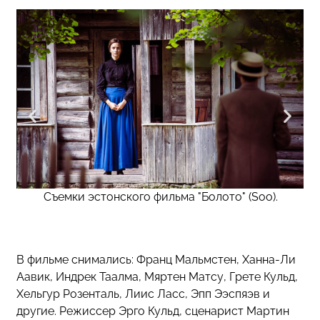
Съемки эстонского фильма "Болото" (Soo).
В фильме снимались: Франц Мальмстен, Ханна-Ли
Аавик, Индрек Таалма, Мяртен Матсу, Грете Кульд,
Хельгур Розенталь, Лиис Ласс, Эпп Ээспяэв и
другие. Режиссер Эрго Кульд, сценарист Мартин