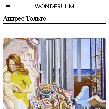
WONDERUUM
Андрес Тольтс