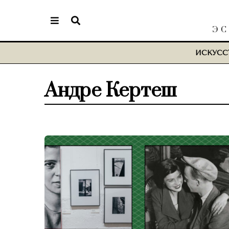
ЭС
ИСКУСС
Андре Кертеш